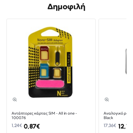
Δημοφιλή
-30%
Αντάπτορες κάρτας SIM - All in one -
Aναλογικό ρολόι 
100076
Black
0,87€
12,15
1,24€
17,36€