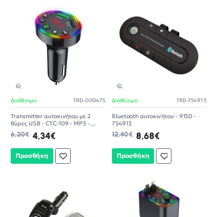
Διαθέσιμο
TRD-000475
Διαθέσιμο
TRD-754913
-30%
-30%
Transmitter αυτοκινήτου με 2
Bluetooth αυτοκινήτου - 9150 -
θύρες USB - CTC-109 - MP3 -
754913
000475
6,20€
4,34€
12,40€
8,68€
Προσθήκη
Προσθήκη