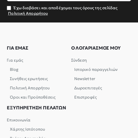
σας
Έχω διαβάσει και αποδέχομαι τους όρους της σελίδας
Πολιτική Απορρήτου
ΓΙΑ ΕΜΑΣ
Ο ΛΟΓΑΡΙΑΣΜΟΣ ΜΟΥ
Για εμάς
Σύνδεση
Blog
Ιστορικό παραγγελιών
Συνήθεις ερωτήσεις
Newsletter
Πολιτική Απορρήτου
Δωροεπιταγές
Όροι και Προϋποθέσεις
Επιστροφές
ΕΞΥΠΗΡΕΤΗΣΗ ΠΕΛΑΤΩΝ
Επικοινωνία
Χάρτης Ιστότοπου