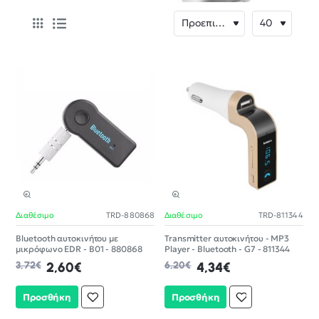
Διαθέσιμο
TRD-880868
Διαθέσιμο
TRD-811344
-30%
-30%
Bluetooth αυτοκινήτου με
Transmitter αυτοκινήτου - MP3
μικρόφωνο EDR - B01 - 880868
Player - Bluetooth - G7 - 811344
3,72€
2,60€
6,20€
4,34€
Προσθήκη
Προσθήκη