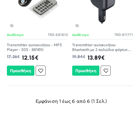
Διαθέσιμο
TRD-881810
Διαθέσιμο
TRD-811771
-30%
-30%
Transmitter αυτοκινήτου - MP3
Transmitter αυτοκινήτου
Player - 303 - 881810
Bluetooth με 2 καλώδια φόρτισης
- Y4 - 811771
17,36€
12,15€
19,84€
13,89€
Προσθήκη
Προσθήκη
Εμφάνιση 1 έως 6 από 6 (1 Σελ.)