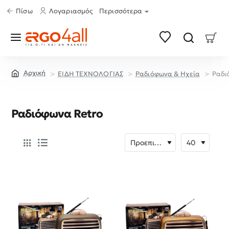
Πίσω
Λογαριασμός
Περισσότερα
ΕΙΔΗ ΤΕΧΝΟΛΟΓΙΑΣ
Ραδιόφωνα & Ηχεία
Ραδι
home
Ραδιόφωνα Retro