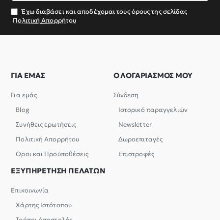
σας
Έχω διαβάσει και αποδέχομαι τους όρους της σελίδας
Πολιτική Απορρήτου
ΓΙΑ ΕΜΑΣ
Ο ΛΟΓΑΡΙΑΣΜΟΣ ΜΟΥ
Για εμάς
Σύνδεση
Blog
Ιστορικό παραγγελιών
Συνήθεις ερωτήσεις
Newsletter
Πολιτική Απορρήτου
Δωροεπιταγές
Όροι και Προϋποθέσεις
Επιστροφές
ΕΞΥΠΗΡΕΤΗΣΗ ΠΕΛΑΤΩΝ
Επικοινωνία
Χάρτης Ιστότοπου
Τρόποι Αποστολής