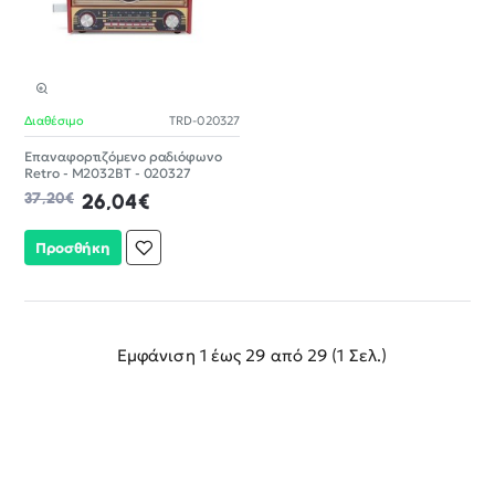
Διαθέσιμο
TRD-020327
-30%
Επαναφορτιζόμενο ραδιόφωνο
Retro - M2032BT - 020327
37,20€
26,04€
Προσθήκη
Εμφάνιση 1 έως 29 από 29 (1 Σελ.)