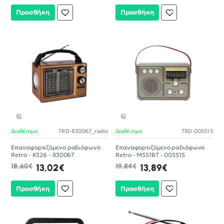
Προσθήκη
Προσθήκη
Διαθέσιμο
TRD-830067_radio
Διαθέσιμο
TRD-005515
-30%
-30%
Επαναφορτιζόμενο ραδιόφωνο
Επαναφορτιζόμενο ραδιόφωνο
Retro - K326 - 830067
Retro - M551BT - 005515
18,60€
13,02€
19,84€
13,89€
Προσθήκη
Προσθήκη