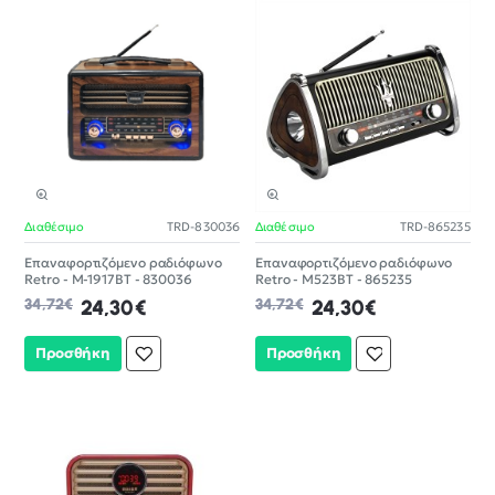
Διαθέσιμο
TRD-830036
Διαθέσιμο
TRD-865235
-30%
-30%
Επαναφορτιζόμενο ραδιόφωνο
Επαναφορτιζόμενο ραδιόφωνο
Retro - M-1917BT - 830036
Retro - M523BT - 865235
34,72€
24,30€
34,72€
24,30€
Προσθήκη
Προσθήκη