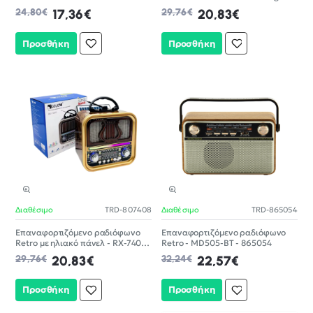
Gold
24,80€
17,36€
29,76€
20,83€
Προσθήκη
Προσθήκη
Διαθέσιμο
TRD-807408
Διαθέσιμο
TRD-865054
-30%
-30%
Επαναφορτιζόμενο ραδιόφωνο
Επαναφορτιζόμενο ραδιόφωνο
Retro με ηλιακό πάνελ - RX-740D
Retro - MD505-BT - 865054
- 807408
29,76€
20,83€
32,24€
22,57€
Προσθήκη
Προσθήκη