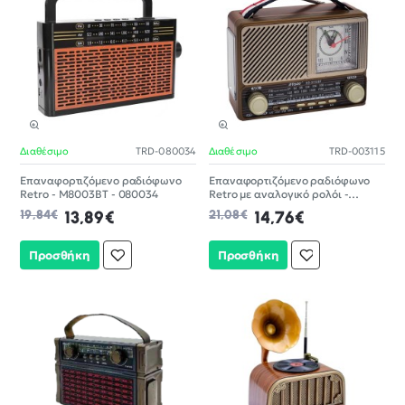
Διαθέσιμο
TRD-080034
Διαθέσιμο
TRD-003115
-30%
-30%
Επαναφορτιζόμενο ραδιόφωνο
Επαναφορτιζόμενο ραδιόφωνο
Retro - M8003BT - 080034
Retro με αναλογικό ρολόι -
RD311BT - 003115
19,84€
13,89€
21,08€
14,76€
Προσθήκη
Προσθήκη