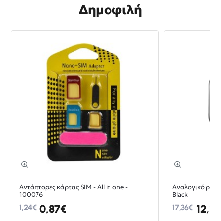
Δημοφιλή
-30%
Αντάπτορες κάρτας SIM - All in one -
Aναλογικό ρολόι 
100076
Black
0,87€
12,15
1,24€
17,36€