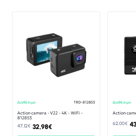
Διαθέσιμο
TRD-812853
Διαθέσιμο
-30%
Action camera - V22 - 4K - WiFi -
Action came
812853
4
62,00€
32,98€
47,12€