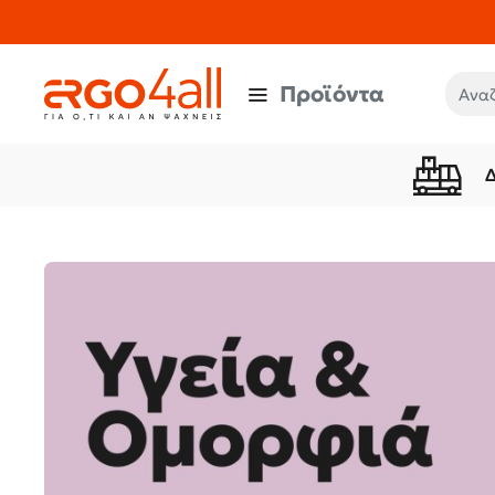
ergo-
4all.gr
Προϊόντα
Αναζή