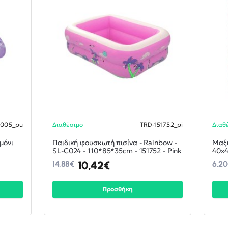
5005_pu
Διαθέσιμο
TRD-151752_pi
Διαθ
ΝΕΟ
ΝΕΟ
-30%
-30%
μόνι
Παιδική φουσκωτή πισίνα - Rainbow -
Μαξι
SL-C024 - 110*85*35cm - 151752 - Pink
40x4
10,42€
14,88€
6,2
Προσθήκη