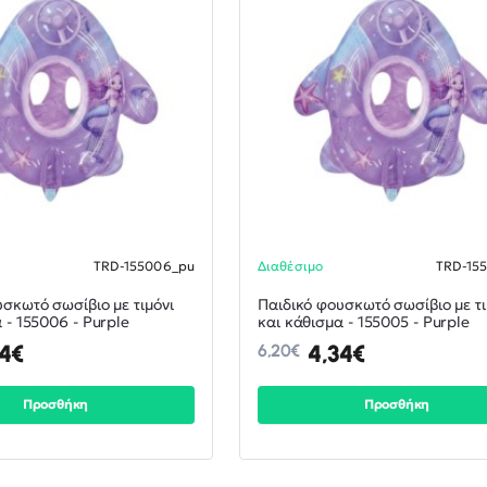
TRD-155006_pu
Διαθέσιμο
TRD-15
ΝΕΟ
-30%
σκωτό σωσίβιο με τιμόνι
Παιδικό φουσκωτό σωσίβιο με τι
 - 155006 - Purple
και κάθισμα - 155005 - Purple
34€
4,34€
6,20€
Προσθήκη
Προσθήκη