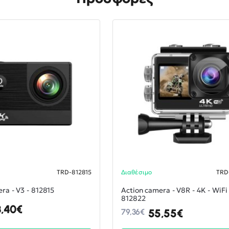
TRD-812815
Διαθέσιμο
TRD
-30%
ra - V3 - 812815
Action camera - V8R - 4K - WiFi 
812822
3,40€
55,55€
79,36€