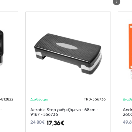
-812822
Διαθέσιμο
TRD-556736
Διαθ
-30%
-30%
-
Aerobic Step ρυθμιζόμενο - 68cm -
Andr
9167 - 556736
2600
17,36€
24,80€
49,