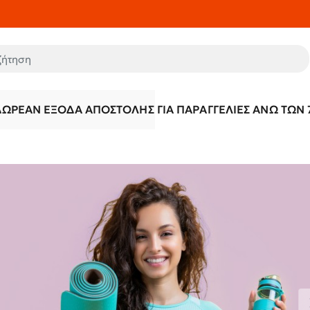
τηση
ΔΩΡΕΆΝ ΈΞΟΔΑ ΑΠΟΣΤΟΛΉΣ ΓΙΑ ΠΑΡΑΓΓΕΛΊΕΣ ΆΝΩ ΤΩΝ 