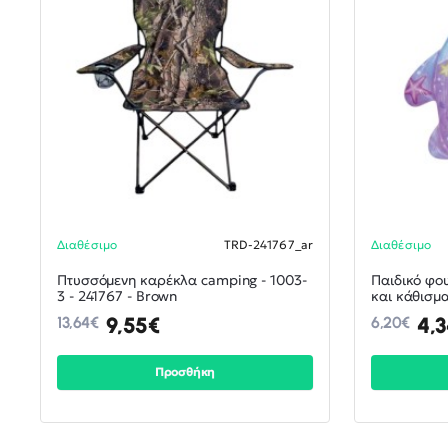
Διαθέσιμο
TRD-241767_ar
Διαθέσιμο
ΝΕΟ
-30%
Πτυσσόμενη καρέκλα camping - 1003-
Παιδικό φου
3 - 241767 - Brown
και κάθισμα
9,55€
4,
13,64€
6,20€
Προσθήκη