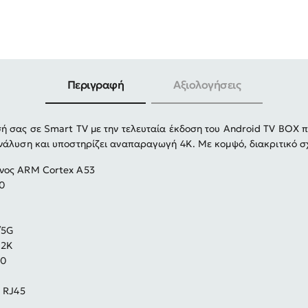
-30%
Περιγραφή
Αξιολογήσεις
 σας σε Smart TV με την τελευταία έκδοση του Android TV BOX πο
ανάλυση και υποστηρίζει αναπαραγωγή 4K.
Με κομψό, διακριτικό σ
νος ARM Cortex A53
0
/5G
*2K
.0
, RJ45