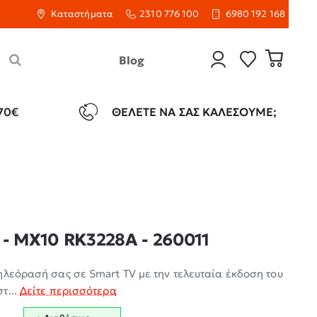
Καταστήματα
2310 776 100
6980 192 168
Blog
70€
ΘΈΛΕΤΕ ΝΑ ΣΑΣ ΚΑΛΈΣΟΥΜΕ;
 - MX10 RK3228A - 260011
ηλεόρασή σας σε Smart TV με την τελευταία έκδοση του
τ...
Δείτε περισσότερα