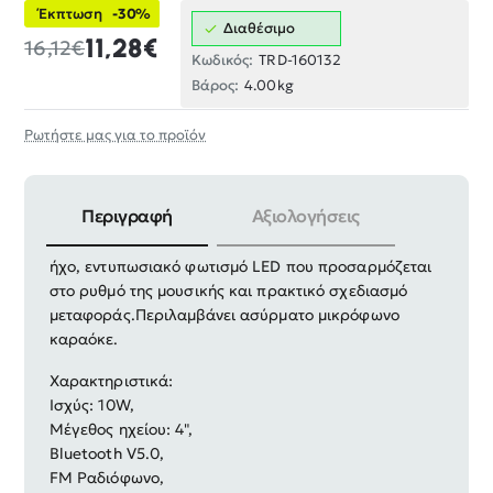
Έκπτωση
-30%
Διαθέσιμο
11,28€
16,12€
Κωδικός:
TRD-160132
Βάρος:
4.00kg
Ρωτήστε μας για το προϊόν
Περιγραφή
Αξιολογήσεις
Φορητό ηχείο subwoofer με εξαιρετικής ποιότητας
ήχο, εντυπωσιακό φωτισμό LED που προσαρμόζεται
στο ρυθμό της μουσικής και πρακτικό σχεδιασμό
μεταφοράς.
Περιλαμβάνει ασύρματo μικρόφωνo
καραόκε.
Χαρακτηριστικά:
Ισχύς: 10W,
Μέγεθος ηχείου: 4",
Bluetooth V5.0,
FM Ραδιόφωνο,