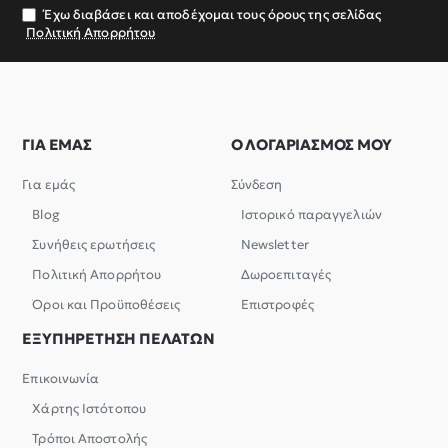
σας
Έχω διαβάσει και αποδέχομαι τους όρους της σελίδας
Πολιτική Απορρήτου
ΓΙΑ ΕΜΑΣ
Ο ΛΟΓΑΡΙΑΣΜΟΣ ΜΟΥ
Για εμάς
Σύνδεση
Blog
Ιστορικό παραγγελιών
Συνήθεις ερωτήσεις
Newsletter
Πολιτική Απορρήτου
Δωροεπιταγές
Όροι και Προϋποθέσεις
Επιστροφές
ΕΞΥΠΗΡΕΤΗΣΗ ΠΕΛΑΤΩΝ
Επικοινωνία
Χάρτης Ιστότοπου
Τρόποι Αποστολής