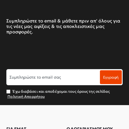
Συμπληρώστε το email & μάθετε πριν απ' όλους για
τις νέες μας αφίξεις & τις αποκλειστικές μας
προσφορές.
Συμπληρώστε
Εγγραφή
το
email
σας
Έχω διαβάσει και αποδέχομαι τους όρους της σελίδας
Πολιτική Απορρήτου
ΓΙΑ ΕΜΑΣ
Ο ΛΟΓΑΡΙΑΣΜΟΣ ΜΟΥ