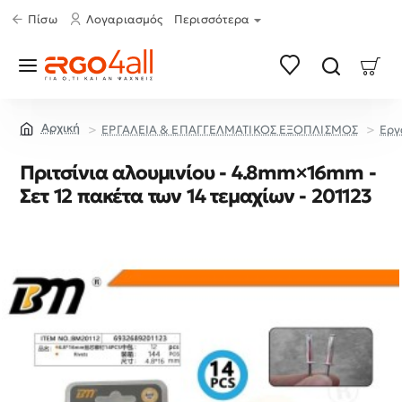
Πίσω
Λογαριασμός
Περισσότερα
ΕΡΓΑΛΕΙΑ & ΕΠΑΓΓΕΛΜΑΤΙΚΟΣ ΕΞΟΠΛΙΣΜΟΣ
Εργ
home
Πριτσίνια αλουμινίου - 4.8mm×16mm -
Σετ 12 πακέτα των 14 τεμαχίων - 201123