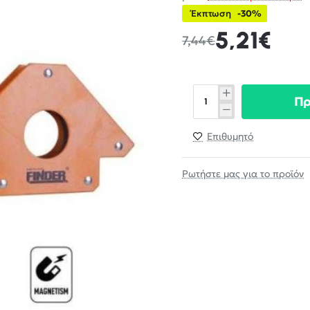
Έκπτωση
-30%
5,21€
7,44€
Π
Επιθυμητό
Ρωτήστε μας για το προϊόν