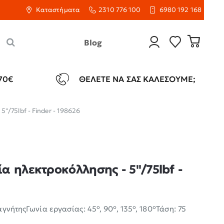
Καταστήματα
2310 776 100
6980 192 168
Blog
70€
ΘΈΛΕΤΕ ΝΑ ΣΑΣ ΚΑΛΈΣΟΥΜΕ;
"/75lbf - Finder - 198626
α ηλεκτροκόλλησης - 5"/75lbf -
γνήτηςΓωνία εργασίας: 45°, 90°, 135°, 180°Τάση: 75