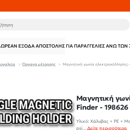
τηση
ΔΩΡΕΆΝ ΈΞΟΔΑ ΑΠΟΣΤΟΛΉΣ ΓΙΑ ΠΑΡΑΓΓΕΛΊΕΣ ΆΝΩ ΤΩΝ 
Εργαλεία
Όργανα μέτρησης
Μαγνητική γωνία ηλεκτροκόλλησης - 5
Μαγνητική γωνί
Finder - 198626
Υλικό: Χάλυβας + PE + Μα
psi...
Δείτε περισσότερα