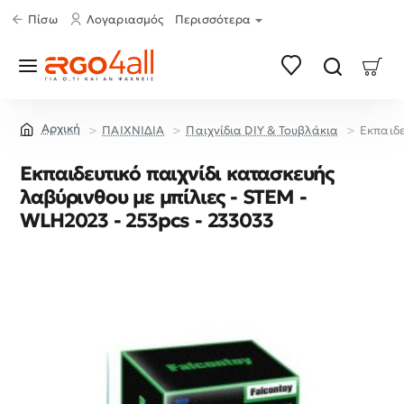
Πίσω
Λογαριασμός
Περισσότερα
ΠΑΙΧΝΙΔΙΑ
Παιχνίδια DIY & Τουβλάκια
Εκπαιδε
home
Εκπαιδευτικό παιχνίδι κατασκευής
λαβύρινθου με μπίλιες - STEM -
WLH2023 - 253pcs - 233033