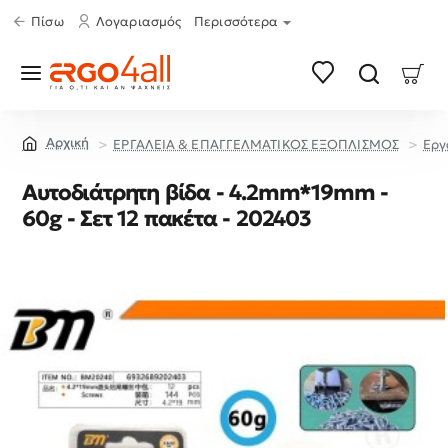
Πίσω
Λογαριασμός
Περισσότερα
ΕΡΓΑΛΕΙΑ & ΕΠΑΓΓΕΛΜΑΤΙΚΟΣ ΕΞΟΠΛΙΣΜΟΣ
Εργ
home
Aυτοδιάτρητη βίδα - 4.2mm*19mm -
60g - Σετ 12 πακέτα - 202403