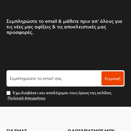
Συμπληρώστε το email & μάθετε πριν απ' όλους για
τις νέες μας αφίξεις & τις αποκλειστικές μας
προσφορές.
Συμπληρώστε
Εγγραφή
το
email
σας
Έχω διαβάσει και αποδέχομαι τους όρους της σελίδας
Πολιτική Απορρήτου
ΓΙΑ ΕΜΑΣ
Ο ΛΟΓΑΡΙΑΣΜΟΣ ΜΟΥ