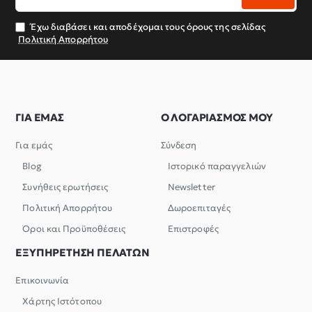
email
σας
Έχω διαβάσει και αποδέχομαι τους όρους της σελίδας
Πολιτική Απορρήτου
ΓΙΑ ΕΜΑΣ
Ο ΛΟΓΑΡΙΑΣΜΟΣ ΜΟΥ
Για εμάς
Σύνδεση
Blog
Ιστορικό παραγγελιών
Συνήθεις ερωτήσεις
Newsletter
Πολιτική Απορρήτου
Δωροεπιταγές
Όροι και Προϋποθέσεις
Επιστροφές
ΕΞΥΠΗΡΕΤΗΣΗ ΠΕΛΑΤΩΝ
Επικοινωνία
Χάρτης Ιστότοπου