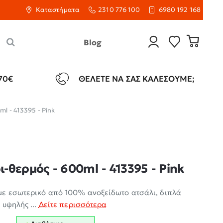
Καταστήματα
2310 776 100
6980 192 168
Blog
70€
ΘΈΛΕΤΕ ΝΑ ΣΑΣ ΚΑΛΈΣΟΥΜΕ;
l - 413395 - Pink
-θερμός - 600ml - 413395 - Pink
με εσωτερικό από 100% ανοξείδωτο ατσάλι, διπλά
 υψηλής ...
Δείτε περισσότερα