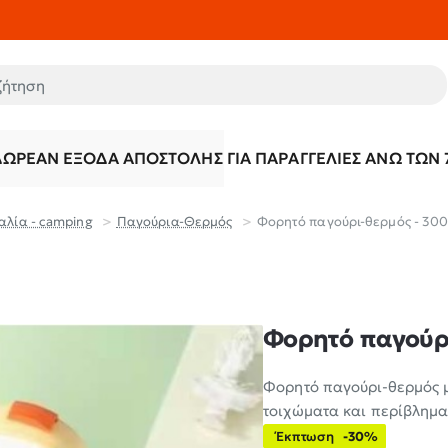
τηση
ΔΩΡΕΆΝ ΈΞΟΔΑ ΑΠΟΣΤΟΛΉΣ ΓΙΑ ΠΑΡΑΓΓΕΛΊΕΣ ΆΝΩ ΤΩΝ 
αλία - camping
Παγούρια-Θερμός
Φορητό παγούρι-θερμός - 300m
Φορητό παγούρι
Φορητό παγούρι-θερμός 
τοιχώματα και περίβλημα
Έκπτωση
-30%