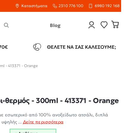
Καταστήματα
2310 776 100
6980 192 168
Blog
70€
ΘΈΛΕΤΕ ΝΑ ΣΑΣ ΚΑΛΈΣΟΥΜΕ;
l - 413371 - Orange
-θερμός - 300ml - 413371 - Orange
με εσωτερικό από 100% ανοξείδωτο ατσάλι, διπλά
 υψηλής ...
Δείτε περισσότερα