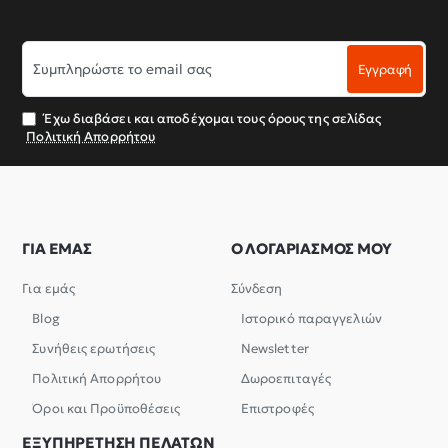
Συμπληρώστε
Εγγραφή
το
email
σας
Έχω διαβάσει και αποδέχομαι τους όρους της σελίδας
Πολιτική Απορρήτου
ΓΙΑ ΕΜΑΣ
Ο ΛΟΓΑΡΙΑΣΜΟΣ ΜΟΥ
Για εμάς
Σύνδεση
Blog
Ιστορικό παραγγελιών
Συνήθεις ερωτήσεις
Newsletter
Πολιτική Απορρήτου
Δωροεπιταγές
Όροι και Προϋποθέσεις
Επιστροφές
ΕΞΥΠΗΡΕΤΗΣΗ ΠΕΛΑΤΩΝ