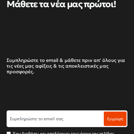
Μάθετε τα νέα μας πρώτοι!
Συμπληρώστε το email & μάθετε πριν απ' όλους για
τις νέες μας αφίξεις & τις αποκλειστικές μας
προσφορές.
Συμπληρώστε
Εγγραφή
το
email
σας
Έχω διαβάσει και αποδέχομαι τους όρους της σελίδας