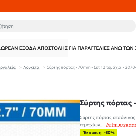
τηση
ΔΩΡΕΆΝ ΈΞΟΔΑ ΑΠΟΣΤΟΛΉΣ ΓΙΑ ΠΑΡΑΓΓΕΛΊΕΣ ΆΝΩ ΤΩΝ 
Εργαλεία
Λουκέτα
Σύρτης πόρτας - 70mm - Σετ 12 τεμάχια - 207
Σύρτης πόρτας -
Σύρτης πόρτας ατσάλινος
τεμαχίων....
Δείτε περισσ
Έκπτωση
-30%