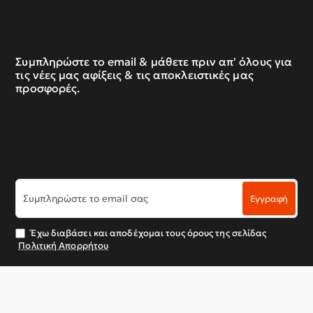
Συμπληρώστε το email & μάθετε πριν απ' όλους για
τις νέες μας αφίξεις & τις αποκλειστικές μας
προσφορές.
Συμπληρώστε
Εγγραφή
το
email
σας
Έχω διαβάσει και αποδέχομαι τους όρους της σελίδας
Πολιτική Απορρήτου