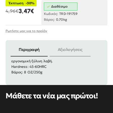
Έκπτωση
-30%
Διαθέσιμο
3,47€
4,96€
Κωδικός:
TRD-191759
Βάρος:
0.70kg
Ρωτήστε μας για το προϊόν
Περιγραφή
Αξιολογήσεις
Σφυρί-Προκοβγάλτης Finder με ατσάλινη κεφαλή και
εργονομική ξύλινη λαβή.
Hardness: 45-60HRC
Βάρος: 8 OZ/250g
Μάθετε τα νέα μας πρώτοι!