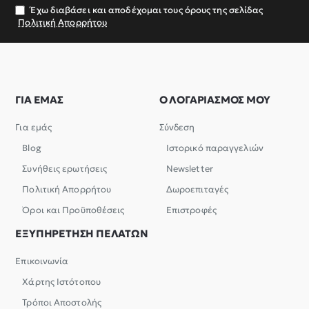
σας
Έχω διαβάσει και αποδέχομαι τους όρους της σελίδας
Πολιτική Απορρήτου
ΓΙΑ ΕΜΑΣ
Ο ΛΟΓΑΡΙΑΣΜΟΣ ΜΟΥ
Για εμάς
Σύνδεση
Blog
Ιστορικό παραγγελιών
Συνήθεις ερωτήσεις
Newsletter
Πολιτική Απορρήτου
Δωροεπιταγές
Όροι και Προϋποθέσεις
Επιστροφές
ΕΞΥΠΗΡΕΤΗΣΗ ΠΕΛΑΤΩΝ
Επικοινωνία
Χάρτης Ιστότοπου
Τρόποι Αποστολής