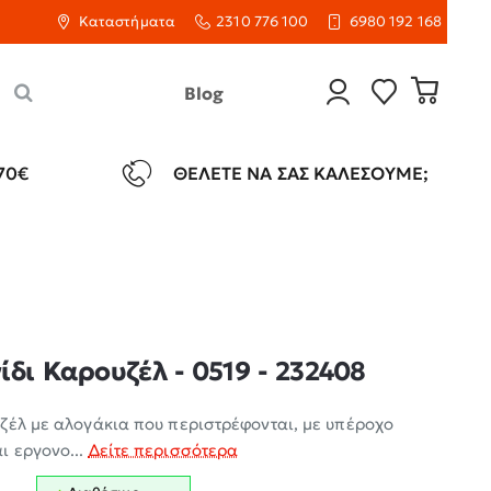
Καταστήματα
2310 776 100
6980 192 168
Blog
70€
ΘΈΛΕΤΕ ΝΑ ΣΑΣ ΚΑΛΈΣΟΥΜΕ;
ίδι Καρουζέλ - 0519 - 232408
ζέλ με αλογάκια που περιστρέφονται, με υπέροχο
ι εργονο...
Δείτε περισσότερα