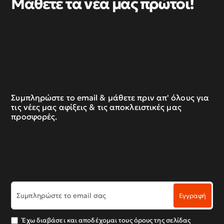
Μάθετε τα νέα μας πρώτοι!
Συμπληρώστε το email & μάθετε πριν απ' όλους για
τις νέες μας αφίξεις & τις αποκλειστικές μας
προσφορές.
Συμπληρώστε
Εγγραφή
το
email
σας
Έχω διαβάσει και αποδέχομαι τους όρους της σελίδας