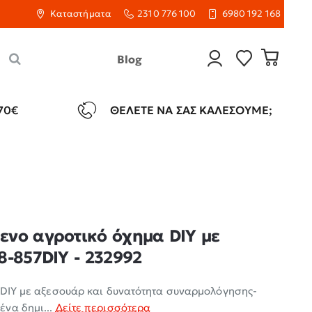
Καταστήματα
2310 776 100
6980 192 168
Blog
70€
ΘΈΛΕΤΕ ΝΑ ΣΑΣ ΚΑΛΈΣΟΥΜΕ;
νο αγροτικό όχημα DIY με
8-857DIY - 232992
 DIY με αξεσουάρ και δυνατότητα συναρμολόγησης-
να δημι...
Δείτε περισσότερα