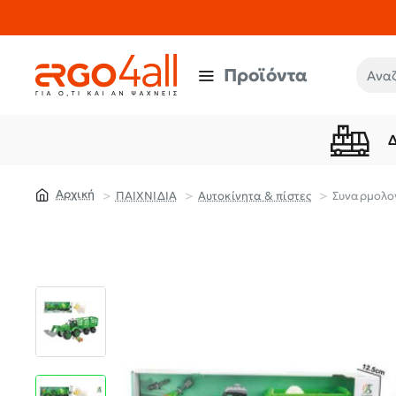
Προϊόντα
Αναζή
ΠΑΙΧΝΙΔΙΑ
Aυτοκίνητα & πίστες
Συναρμολογ
home