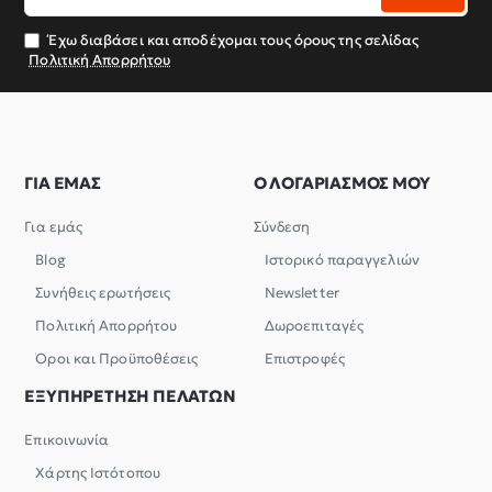
email
σας
Έχω διαβάσει και αποδέχομαι τους όρους της σελίδας
Πολιτική Απορρήτου
ΓΙΑ ΕΜΑΣ
Ο ΛΟΓΑΡΙΑΣΜΟΣ ΜΟΥ
Για εμάς
Σύνδεση
Blog
Ιστορικό παραγγελιών
Συνήθεις ερωτήσεις
Newsletter
Πολιτική Απορρήτου
Δωροεπιταγές
Όροι και Προϋποθέσεις
Επιστροφές
ΕΞΥΠΗΡΕΤΗΣΗ ΠΕΛΑΤΩΝ
Επικοινωνία
Χάρτης Ιστότοπου