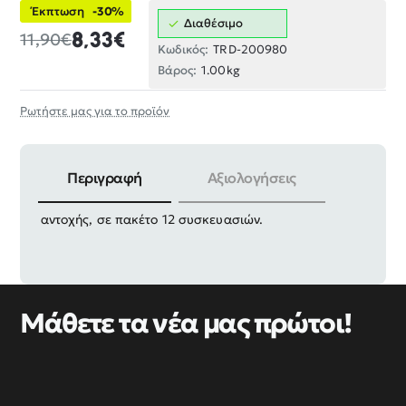
Έκπτωση
-30%
Διαθέσιμο
8,33€
11,90€
Κωδικός:
TRD-200980
Βάρος:
1.00kg
Ρωτήστε μας για το προϊόν
Περιγραφή
Αξιολογήσεις
Στραβόβιδες τύπου L γαλβανιζέ χρυσές, υψηλής
αντοχής, σε πακέτο 12 συσκευασιών.
Μάθετε τα νέα μας πρώτοι!