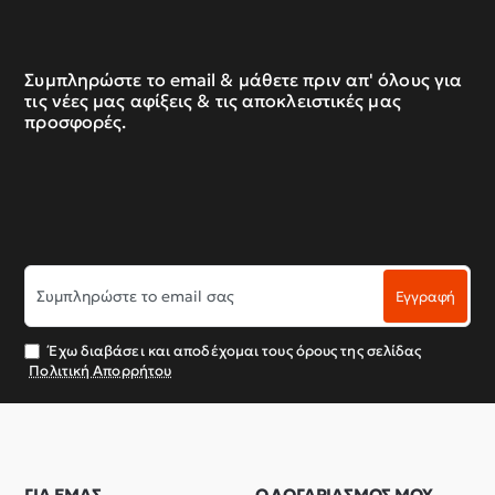
Συμπληρώστε το email & μάθετε πριν απ' όλους για
τις νέες μας αφίξεις & τις αποκλειστικές μας
προσφορές.
Συμπληρώστε
Εγγραφή
το
email
σας
Έχω διαβάσει και αποδέχομαι τους όρους της σελίδας
Πολιτική Απορρήτου
ΓΙΑ ΕΜΑΣ
Ο ΛΟΓΑΡΙΑΣΜΟΣ ΜΟΥ