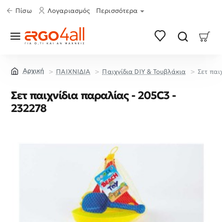
Πίσω
Λογαριασμός
Περισσότερα
ΠΑΙΧΝΙΔΙΑ
Παιχνίδια DIY & Τουβλάκια
Σετ παι
home
Σετ παιχνίδια παραλίας - 205C3 -
232278