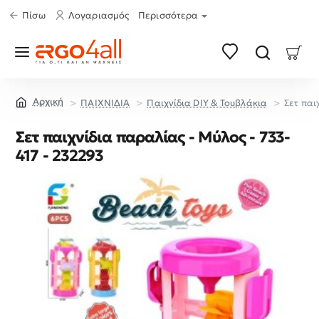
Πίσω
Λογαριασμός
Περισσότερα
ΠΑΙΧΝΙΔΙΑ
Παιχνίδια DIY & Τουβλάκια
Σετ παι
home
Σετ παιχνίδια παραλίας - Μύλος - 733-
417 - 232293