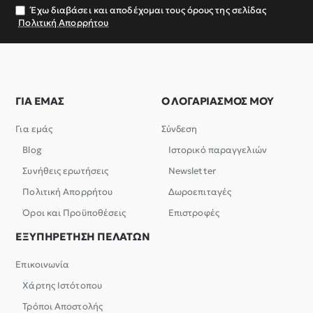
σας
Έχω διαβάσει και αποδέχομαι τους όρους της σελίδας
Πολιτική Απορρήτου
ΓΙΑ ΕΜΑΣ
Ο ΛΟΓΑΡΙΑΣΜΟΣ ΜΟΥ
Για εμάς
Σύνδεση
Blog
Ιστορικό παραγγελιών
Συνήθεις ερωτήσεις
Newsletter
Πολιτική Απορρήτου
Δωροεπιταγές
Όροι και Προϋποθέσεις
Επιστροφές
ΕΞΥΠΗΡΕΤΗΣΗ ΠΕΛΑΤΩΝ
Επικοινωνία
Χάρτης Ιστότοπου
Τρόποι Αποστολής