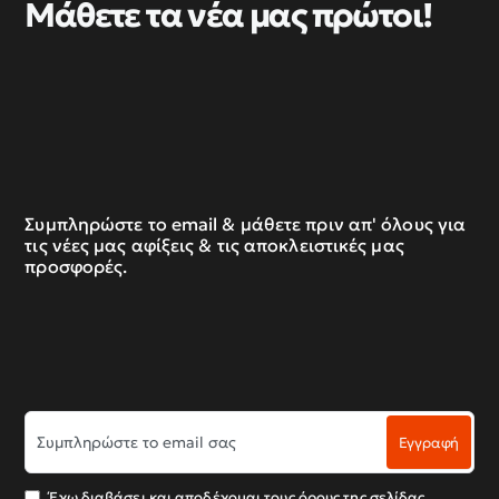
Μάθετε τα νέα μας πρώτοι!
Συμπληρώστε το email & μάθετε πριν απ' όλους για
τις νέες μας αφίξεις & τις αποκλειστικές μας
προσφορές.
Συμπληρώστε
Εγγραφή
το
email
σας
Έχω διαβάσει και αποδέχομαι τους όρους της σελίδας