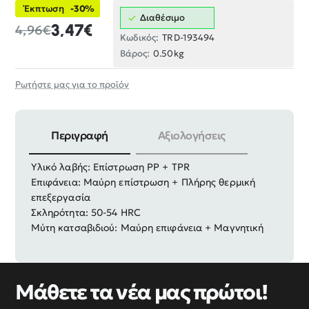
Έκπτωση
-30%
Διαθέσιμο
3,47€
4,96€
Κωδικός:
TRD-193494
Βάρος:
0.50kg
Ρωτήστε μας για το προϊόν
Περιγραφή
Αξιολογήσεις
Υλικό σώματος: Χρωμιοβαναδιούχος χάλυβας Cr-V
Υλικό λαβής: Επίστρωση PP + TPR
Επιφάνεια: Μαύρη επίστρωση + Πλήρης θερμική
επεξεργασία
Σκληρότητα: 50-54 HRC
Μύτη κατσαβιδιού: Μαύρη επιφάνεια + Μαγνητική
Μάθετε τα νέα μας πρώτοι!