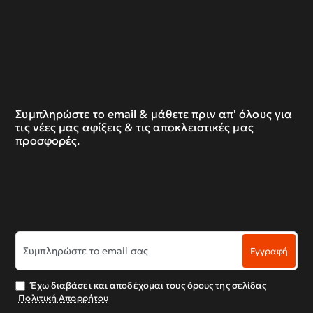
Συμπληρώστε το email & μάθετε πριν απ' όλους για
τις νέες μας αφίξεις & τις αποκλειστικές μας
προσφορές.
Συμπληρώστε
Εγγραφή
το
email
σας
Έχω διαβάσει και αποδέχομαι τους όρους της σελίδας
Πολιτική Απορρήτου