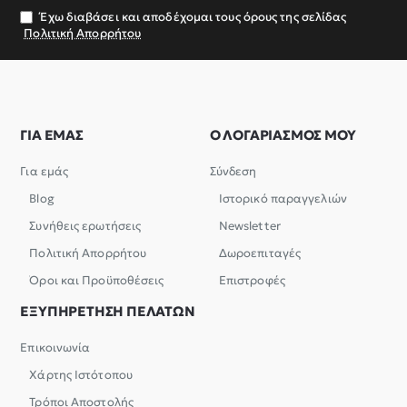
σας
Έχω διαβάσει και αποδέχομαι τους όρους της σελίδας
Πολιτική Απορρήτου
ΓΙΑ ΕΜΑΣ
Ο ΛΟΓΑΡΙΑΣΜΟΣ ΜΟΥ
Για εμάς
Σύνδεση
Blog
Ιστορικό παραγγελιών
Συνήθεις ερωτήσεις
Newsletter
Πολιτική Απορρήτου
Δωροεπιταγές
Όροι και Προϋποθέσεις
Επιστροφές
ΕΞΥΠΗΡΕΤΗΣΗ ΠΕΛΑΤΩΝ
Επικοινωνία
Χάρτης Ιστότοπου
Τρόποι Αποστολής