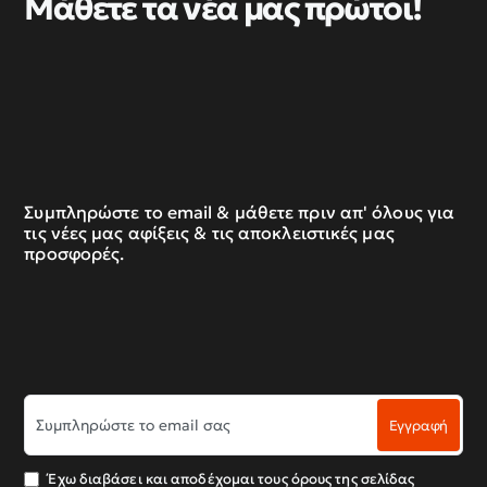
Μάθετε τα νέα μας πρώτοι!
Συμπληρώστε το email & μάθετε πριν απ' όλους για
τις νέες μας αφίξεις & τις αποκλειστικές μας
προσφορές.
Συμπληρώστε
Εγγραφή
το
email
σας
Έχω διαβάσει και αποδέχομαι τους όρους της σελίδας