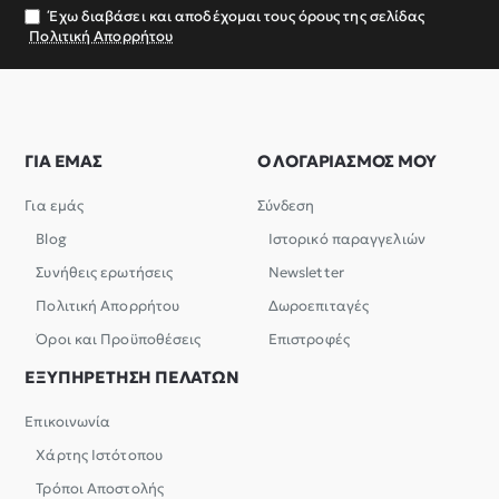
σας
Έχω διαβάσει και αποδέχομαι τους όρους της σελίδας
Πολιτική Απορρήτου
ΓΙΑ ΕΜΑΣ
Ο ΛΟΓΑΡΙΑΣΜΟΣ ΜΟΥ
Για εμάς
Σύνδεση
Blog
Ιστορικό παραγγελιών
Συνήθεις ερωτήσεις
Newsletter
Πολιτική Απορρήτου
Δωροεπιταγές
Όροι και Προϋποθέσεις
Επιστροφές
ΕΞΥΠΗΡΕΤΗΣΗ ΠΕΛΑΤΩΝ
Επικοινωνία
Χάρτης Ιστότοπου
Τρόποι Αποστολής