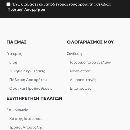
σας
Έχω διαβάσει και αποδέχομαι τους όρους της σελίδας
Πολιτική Απορρήτου
ΓΙΑ ΕΜΑΣ
Ο ΛΟΓΑΡΙΑΣΜΟΣ ΜΟΥ
Για εμάς
Σύνδεση
Blog
Ιστορικό παραγγελιών
Συνήθεις ερωτήσεις
Newsletter
Πολιτική Απορρήτου
Δωροεπιταγές
Όροι και Προϋποθέσεις
Επιστροφές
ΕΞΥΠΗΡΕΤΗΣΗ ΠΕΛΑΤΩΝ
Επικοινωνία
Χάρτης Ιστότοπου
Τρόποι Αποστολής