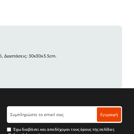
ό, Διαστάσεις: 30x30x3.5cm.
Συμπληρώστε
Εγγραφή
το
email
σας
Έχω διαβάσει και αποδέχομαι τους όρους της σελίδας