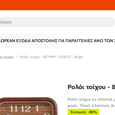
τηση
ΔΩΡΕΆΝ ΈΞΟΔΑ ΑΠΟΣΤΟΛΉΣ ΓΙΑ ΠΑΡΑΓΓΕΛΊΕΣ ΆΝΩ ΤΩΝ 
α τοίχου
Ρολόι τοίχου - 807MM - 008072 - Beige
Ρολόι τοίχου - 
Ρολόι τοίχου σε minimal 
χώρο. Υλικό: πλαστικό, Δι
Έκπτωση
-30%