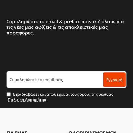
Συμπληρώστε το email & μάθετε πριν απ' όλους για
τις νέες μας αφίξεις & τις αποκλειστικές μας
προσφορές.
Συμπληρώστε
Εγγραφή
το
email
σας
Έχω διαβάσει και αποδέχομαι τους όρους της σελίδας
Πολιτική Απορρήτου
ΓΙΑ ΕΜΑΣ
Ο ΛΟΓΑΡΙΑΣΜΟΣ ΜΟΥ