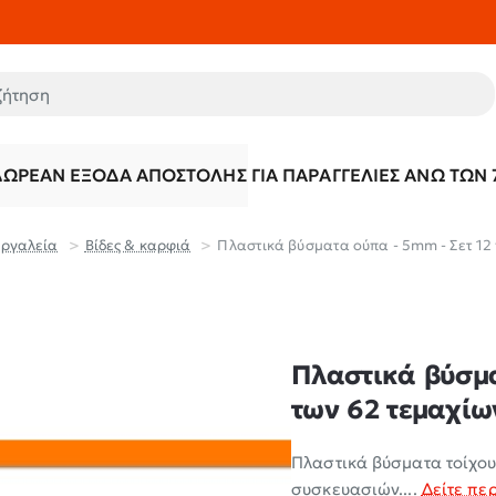
τηση
ΔΩΡΕΆΝ ΈΞΟΔΑ ΑΠΟΣΤΟΛΉΣ ΓΙΑ ΠΑΡΑΓΓΕΛΊΕΣ ΆΝΩ ΤΩΝ 
Εργαλεία
Βίδες & καρφιά
Πλαστικά βύσματα ούπα - 5mm - Σετ 12 
Πλαστικά βύσμα
των 62 τεμαχίων
Πλαστικά βύσματα τοίχου 
συσκευασιών....
Δείτε πε