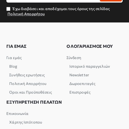
email
σας
Έχω διαβάσει και αποδέχομαι τους όρους της σελίδας
Πολιτική Απορρήτου
ΓΙΑ ΕΜΑΣ
Ο ΛΟΓΑΡΙΑΣΜΟΣ ΜΟΥ
Για εμάς
Σύνδεση
Blog
Ιστορικό παραγγελιών
Συνήθεις ερωτήσεις
Newsletter
Πολιτική Απορρήτου
Δωροεπιταγές
Όροι και Προϋποθέσεις
Επιστροφές
ΕΞΥΠΗΡΕΤΗΣΗ ΠΕΛΑΤΩΝ
Επικοινωνία
Χάρτης Ιστότοπου