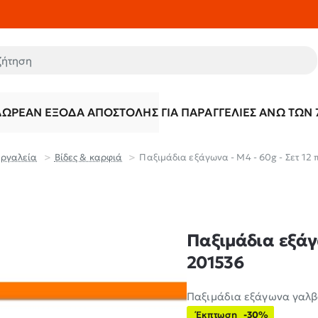
τηση
ΔΩΡΕΆΝ ΈΞΟΔΑ ΑΠΟΣΤΟΛΉΣ ΓΙΑ ΠΑΡΑΓΓΕΛΊΕΣ ΆΝΩ ΤΩΝ 
Εργαλεία
Βίδες & καρφιά
Παξιμάδια εξάγωνα - M4 - 60g - Σετ 12
Παξιμάδια εξάγω
201536
Παξιμάδια εξάγωνα γαλβα
Έκπτωση
-30%