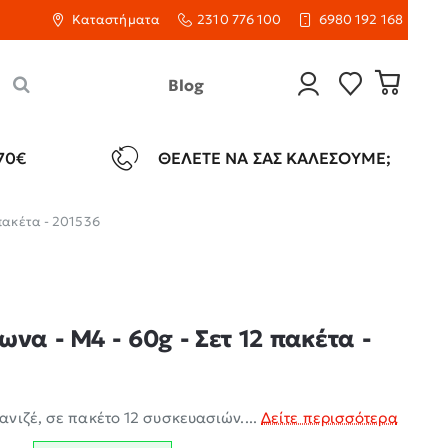
Καταστήματα
2310 776 100
6980 192 168
Blog
70€
ΘΈΛΕΤΕ ΝΑ ΣΑΣ ΚΑΛΈΣΟΥΜΕ;
 πακέτα - 201536
να - M4 - 60g - Σετ 12 πακέτα -
νιζέ, σε πακέτο 12 συσκευασιών....
Δείτε περισσότερα