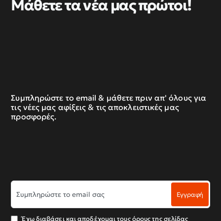
Μάθετε τα νέα μας πρώτοι!
Συμπληρώστε το email & μάθετε πριν απ' όλους για
τις νέες μας αφίξεις & τις αποκλειστικές μας
προσφορές.
Συμπληρώστε
Εγγραφή
το
email
σας
Έχω διαβάσει και αποδέχομαι τους όρους της σελίδας