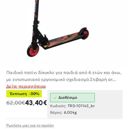
Παιδικό πατίνι δίκυκλο για παιδιά από 6 ετών και άνω,
-30%
με εντυπωσιακό εργονομικό σχεδιασμό.Στιβαρή ατ...
Δείτε περισσότερα
Έκπτωση
-30%
Διαθέσιμο
43,40€
62,00€
Κωδικός:
TRD-101145_br
Βάρος:
6.00kg
Ρωτήστε μας για το προϊόν