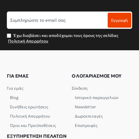
Συμπληρώστε
Εγγραφή
το
email
σας
Έχω διαβάσει και αποδέχομαι τους όρους της σελίδας
Πολιτική Απορρήτου
ΓΙΑ ΕΜΑΣ
Ο ΛΟΓΑΡΙΑΣΜΟΣ ΜΟΥ
Για εμάς
Σύνδεση
Blog
Ιστορικό παραγγελιών
Συνήθεις ερωτήσεις
Newsletter
Πολιτική Απορρήτου
Δωροεπιταγές
Όροι και Προϋποθέσεις
Επιστροφές
ΕΞΥΠΗΡΕΤΗΣΗ ΠΕΛΑΤΩΝ