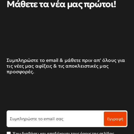
Μάθετε τα νέα μας πρώτοι!
Συμπληρώστε το email & μάθετε πριν απ' όλους για
τις νέες μας αφίξεις & τις αποκλειστικές μας
προσφορές.
Συμπληρώστε
Εγγραφή
το
email
σας
Έχω διαβάσει και αποδέχομαι τους όρους της σελίδας