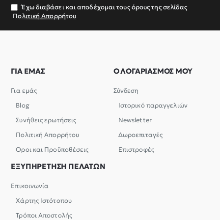
σας
Έχω διαβάσει και αποδέχομαι τους όρους της σελίδας
Πολιτική Απορρήτου
ΓΙΑ ΕΜΑΣ
Ο ΛΟΓΑΡΙΑΣΜΟΣ ΜΟΥ
Για εμάς
Σύνδεση
Blog
Ιστορικό παραγγελιών
Συνήθεις ερωτήσεις
Newsletter
Πολιτική Απορρήτου
Δωροεπιταγές
Όροι και Προϋποθέσεις
Επιστροφές
ΕΞΥΠΗΡΕΤΗΣΗ ΠΕΛΑΤΩΝ
Επικοινωνία
Χάρτης Ιστότοπου
Τρόποι Αποστολής