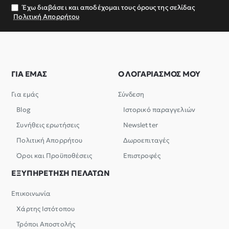
σας
Έχω διαβάσει και αποδέχομαι τους όρους της σελίδας
Πολιτική Απορρήτου
ΓΙΑ ΕΜΑΣ
Ο ΛΟΓΑΡΙΑΣΜΟΣ ΜΟΥ
Για εμάς
Σύνδεση
Blog
Ιστορικό παραγγελιών
Συνήθεις ερωτήσεις
Newsletter
Πολιτική Απορρήτου
Δωροεπιταγές
Όροι και Προϋποθέσεις
Επιστροφές
ΕΞΥΠΗΡΕΤΗΣΗ ΠΕΛΑΤΩΝ
Επικοινωνία
Χάρτης Ιστότοπου
Τρόποι Αποστολής