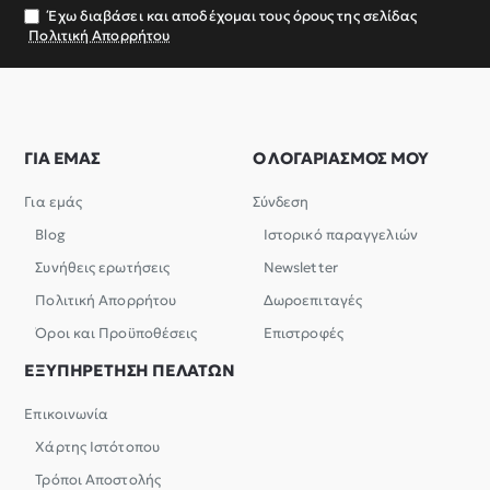
σας
Έχω διαβάσει και αποδέχομαι τους όρους της σελίδας
Πολιτική Απορρήτου
ΓΙΑ ΕΜΑΣ
Ο ΛΟΓΑΡΙΑΣΜΟΣ ΜΟΥ
Για εμάς
Σύνδεση
Blog
Ιστορικό παραγγελιών
Συνήθεις ερωτήσεις
Newsletter
Πολιτική Απορρήτου
Δωροεπιταγές
Όροι και Προϋποθέσεις
Επιστροφές
ΕΞΥΠΗΡΕΤΗΣΗ ΠΕΛΑΤΩΝ
Επικοινωνία
Χάρτης Ιστότοπου
Τρόποι Αποστολής