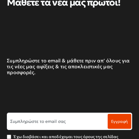
Μάθετε τα νέα μας πρώτοι!
Συμπληρώστε το email & μάθετε πριν απ' όλους για
τις νέες μας αφίξεις & τις αποκλειστικές μας
προσφορές.
Συμπληρώστε
Εγγραφή
το
email
σας
Έχω διαβάσει και αποδέχομαι τους όρους της σελίδας