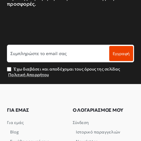
προσφορές.
Συμπληρώστε
Εγγραφή
το
email
σας
Έχω διαβάσει και αποδέχομαι τους όρους της σελίδας
Πολιτική Απορρήτου
ΓΙΑ ΕΜΑΣ
Ο ΛΟΓΑΡΙΑΣΜΟΣ ΜΟΥ
Για εμάς
Σύνδεση
Blog
Ιστορικό παραγγελιών