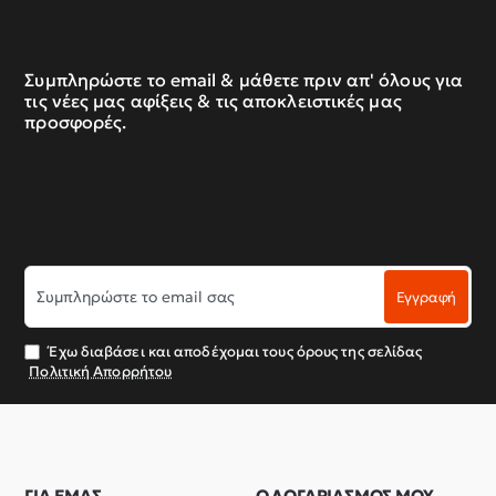
Συμπληρώστε το email & μάθετε πριν απ' όλους για
τις νέες μας αφίξεις & τις αποκλειστικές μας
προσφορές.
Συμπληρώστε
Εγγραφή
το
email
σας
Έχω διαβάσει και αποδέχομαι τους όρους της σελίδας
Πολιτική Απορρήτου
ΓΙΑ ΕΜΑΣ
Ο ΛΟΓΑΡΙΑΣΜΟΣ ΜΟΥ