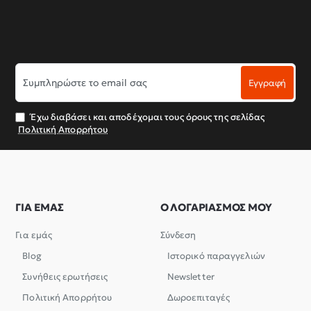
Συμπληρώστε
Εγγραφή
το
email
σας
Έχω διαβάσει και αποδέχομαι τους όρους της σελίδας
Πολιτική Απορρήτου
ΓΙΑ ΕΜΑΣ
Ο ΛΟΓΑΡΙΑΣΜΟΣ ΜΟΥ
Για εμάς
Σύνδεση
Blog
Ιστορικό παραγγελιών
Συνήθεις ερωτήσεις
Newsletter
Πολιτική Απορρήτου
Δωροεπιταγές