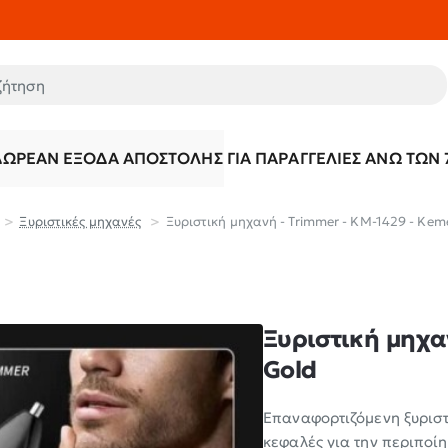
τηση
ΔΩΡΕΆΝ ΈΞΟΔΑ ΑΠΟΣΤΟΛΉΣ ΓΙΑ ΠΑΡΑΓΓΕΛΊΕΣ ΆΝΩ ΤΩΝ 
Ξυριστικές μηχανές
Ξυριστική μηχανή - Trimmer - KM-1429 - Keme
Ξυριστική μηχαν
Gold
Επαναφορτιζόμενη ξυριστ
κεφαλές για την περιποίη