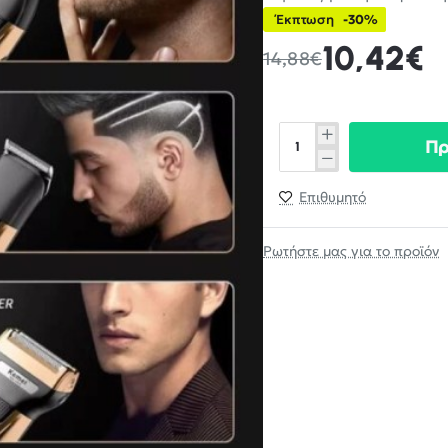
Έκπτωση
-30%
10,42€
14,88€
Π
Επιθυμητό
Ρωτήστε μας για το προϊόν