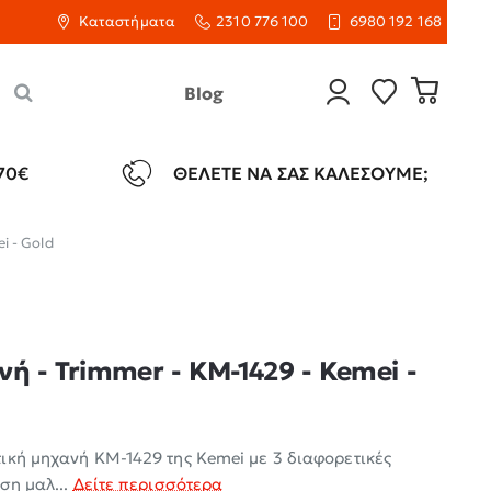
Καταστήματα
2310 776 100
6980 192 168
Blog
70€
ΘΈΛΕΤΕ ΝΑ ΣΑΣ ΚΑΛΈΣΟΥΜΕ;
i - Gold
ή - Trimmer - KM-1429 - Kemei -
ική μηχανή KM-1429 της Kemei με 3 διαφορετικές
ση μαλ...
Δείτε περισσότερα