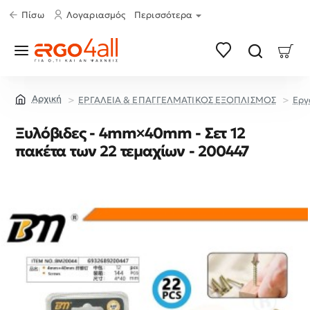
Πίσω
Λογαριασμός
Περισσότερα
ΕΡΓΑΛΕΙΑ & ΕΠΑΓΓΕΛΜΑΤΙΚΟΣ ΕΞΟΠΛΙΣΜΟΣ
Εργ
home
Ξυλόβιδες - 4mm×40mm - Σετ 12
πακέτα των 22 τεμαχίων - 200447