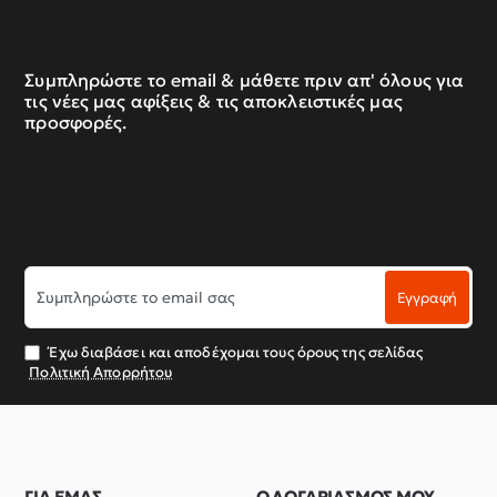
Συμπληρώστε το email & μάθετε πριν απ' όλους για
τις νέες μας αφίξεις & τις αποκλειστικές μας
προσφορές.
Συμπληρώστε
Εγγραφή
το
email
σας
Έχω διαβάσει και αποδέχομαι τους όρους της σελίδας
Πολιτική Απορρήτου
ΓΙΑ ΕΜΑΣ
Ο ΛΟΓΑΡΙΑΣΜΟΣ ΜΟΥ